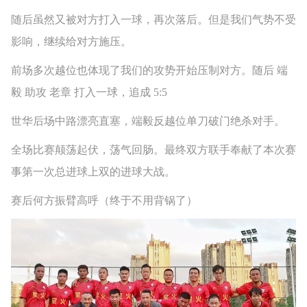
随后虽然又被对方打入一球，再次落后。但是我们气势不受
影响，继续给对方施压。
前场多次越位也体现了我们的攻势开始压制对方。随后 端
毅 助攻 老章 打入一球，追成 5:5
世华后场中路漂亮直塞，端毅反越位单刀破门绝杀对手。
全场比赛颠荡起伏，荡气回肠。最终双方联手奉献了本次赛
事第一次总进球上双的进球大战。
赛后何方振臂高呼（
终于不用背锅了）