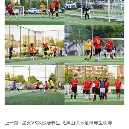
上一篇
: 星火VS散沙绘养生,飞凤山快乐足球养生联赛