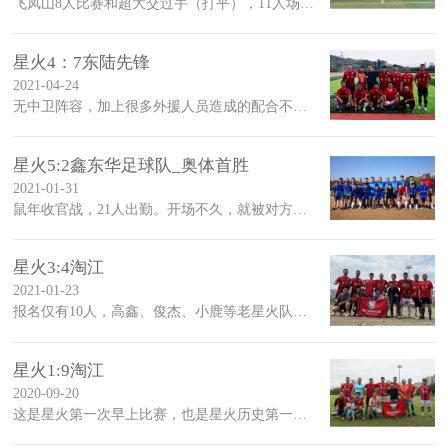
飞凤山8人比赛和超大交过手（打平），11人场却是两队第一次交手。 主场作战，星火继续发挥“优良”​传统，开赛前才凑齐上场11人。​ 比赛开始后，双方势均力敌，星火略占优势。 晓恒，禁区左侧接陈奇...
星火4：7东陆先锋
2021-04-24
无中卫阵容，加上很多外援人员造成的配合不默契，以及对兵哥充沛体能和冲刺能力的不适应，前两节比赛落入下风，对方掌握节奏。 后面两节适应后有所起色。老章 打入 两个 左脚世界波。 何方 最后手术刀直塞 ...
星火5:2鑫东华足球队_奥体首胜
2021-01-31
鼠年收官战，21人出勤。开场不久，就被对方攻入一球，随后双方互有攻防，在前场禁区前沿一次逼抢中，老章断球捅入禁区，小鹭射门得分。第二节进行了大面积轮换，双方都没特别有威胁的机会。第三节我们再次大面积轮...
星火3:4淘江
2021-01-23
报名仅有10人，高鑫、俊杰、小鹿等老星火队员驰援。双方阵容皆不齐整，对方主力前锋不在，开场后我方后防压力稍小。小鹿在浪费两次单刀后，接高鑫传球打入一球，1:0领先。老章 接球左路突入禁区，面对守门员兜...
星火1:9淘江
2020-09-20
这是星火第一次早上比赛，也是星火历史第一惨败！ 与周一阵容相比中后场实力没什么变化，前场少了几个攻击点，不能给对方更多的防守压力，己方的防守压力也就更大。与淘江这样的强队踢本来防守压力就大，加上...