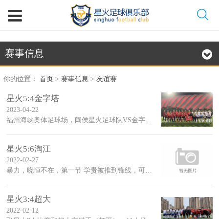
赛事信息
你的位置：
首页
>
赛事信息
>
友谊赛
星火5:4金字塔
2023-04-22
福州海峡奥体足球场，闽侯星火足球队VS金字塔足球队,开场不久，对方左路边锋27号（市队成员）就利用速度优势突破，禁区前沿打入一球。此后也给我们防线造成极大威胁。之后老色禁区外看似有点偏高的远射形成吊射...
星火5:6淘江
2022-02-27
暴力，晓恒不在，第一节 学贵被推到锋线，可是中场控制力却下降，球一如既往的传不到几脚就断。 第二节变阵，家玳推到锋线，老章，闽航，学贵 组成3中场，中场控制力稍有争强。 家玳 在反击种单刀破门搬回一...
星火3:4超大
2022-02-12