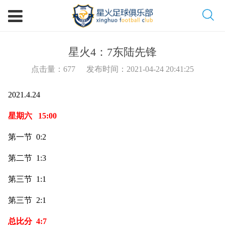
星火4：7东陆先锋
点击量：
677
发布时间：2021-04-24 20:41:25
2021.4.24
星期六
15:00
第一节 0:2
第二节 1:3
第三节 1:1
第三节 2:1
总比分 4:7