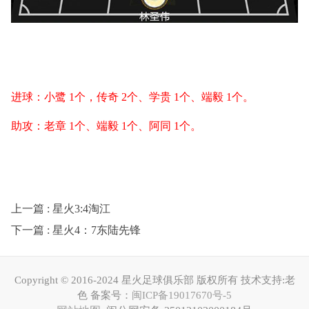
进球：小鹭 1个，传奇 2个、学贵 1个、端毅 1个。
助攻：老章 1个、端毅 1个、阿同 1个。
上一篇
: 星火3:4淘江
下一篇
: 星火4：7东陆先锋
Copyright © 2016-2024 星火足球俱乐部 版权所有 技术支持:老
色 备案号：
闽ICP备19017670号-5