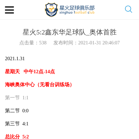
星火5:2鑫东华足球队_奥体首胜
点击量：
538
发布时间：2021-01-31 20:46:07
2021.1.31
星期天
中午12点-14点
海峡奥体中心（无看台训练场）
第一节 1:1
第二节 0:0
第三节 4:1
总比分 5:2