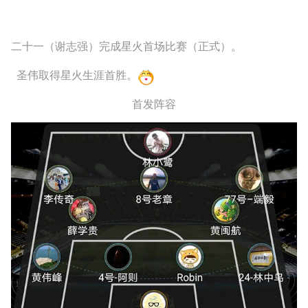
二十一（谢志强）完成星火首场比赛（正式）。
圣伟取得星火生涯首胜。
首发阵容