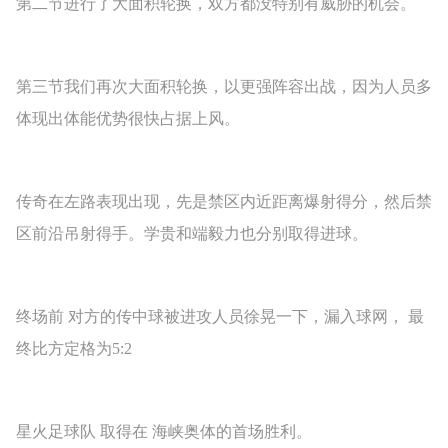
第二节进行了大面积轮换，双方都没特别有威胁的机会。
第三节我们再次大面积轮换，以更强阵容出战，因为人员多
体现出体能优势很快占据上风。
传奇在左路表现出现，先是禁区内近距离爆射得分，然后禁
区前沿吊射得手。学贵和端毅力也分别取得进球。
终场前 对方的传中球被进攻人员徐晃一下，漏入球网， 最
终比方定格为5:2
星火足球队 取得在 海峡奥体的首场胜利。